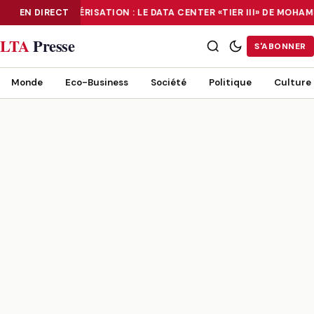
EN DIRECT
NUMÉRISATION : LE DATA CENTER «TIER III» DE MOH
NUMÉRISATION : LE DATA CENTER «TIER III» DE MOHAMMADIA, UN
LTA
Presse
S'ABONNER
Monde
Eco-Business
Société
Politique
Culture