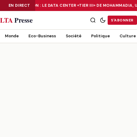
NUMÉRISATION : LE DATA CENTER «TIER III» DE MOHAMMADIA,
EN DIRECT
NUMÉRISATION : LE DATA CENTER «TIER III» DE MOHAMMADIA, UN
LTA
Presse
S'ABONNER
Monde
Eco-Business
Société
Politique
Culture