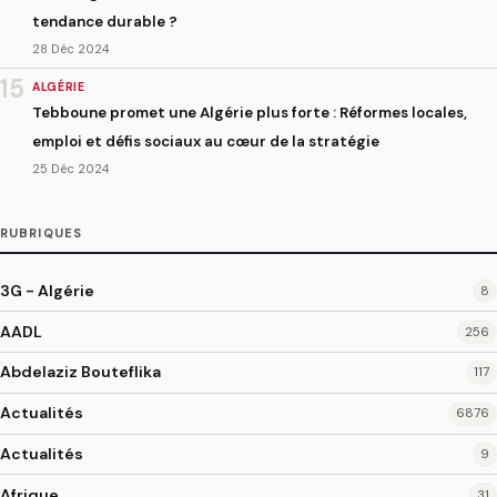
tendance durable ?
28 Déc 2024
15
ALGÉRIE
Tebboune promet une Algérie plus forte : Réformes locales,
emploi et défis sociaux au cœur de la stratégie
25 Déc 2024
RUBRIQUES
3G - Algérie
8
AADL
256
Abdelaziz Bouteflika
117
Actualités
6876
Actualités
9
Afrique
31