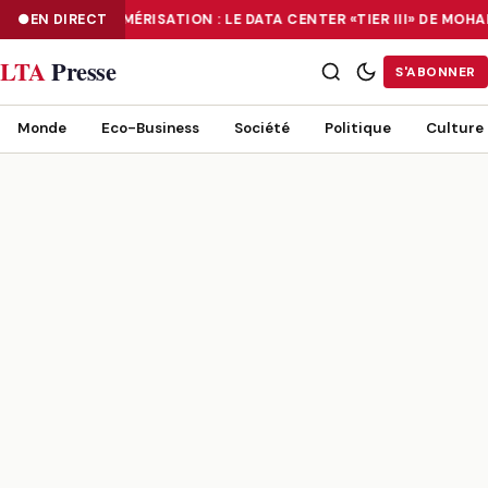
EN DIRECT
NUMÉRISATION : LE DATA CENTER «TIER III» DE MO
NUMÉRISATION : LE DATA CENTER «TIER III» DE MOHAMMADIA, UN
LTA
Presse
S'ABONNER
Monde
Eco-Business
Société
Politique
Culture