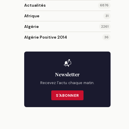
Actualités
6876
Afrique
31
Algérie
2261
Algérie Positive 2014
36
📬
Newsletter
Recevez l'actu chaque matin.
S'ABONNER