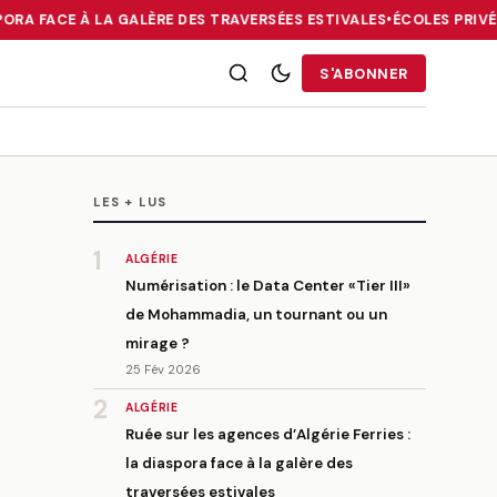
PORA FACE À LA GALÈRE DES TRAVERSÉES ESTIVALES
•
ÉCOLES PRIVÉE
RRIES : LA DIASPORA FACE À LA GALÈRE DES TRAVERSÉES ESTIVALE
S'ABONNER
LES + LUS
1
ALGÉRIE
Numérisation : le Data Center «Tier III»
de Mohammadia, un tournant ou un
mirage ?
25 Fév 2026
2
ALGÉRIE
Ruée sur les agences d’Algérie Ferries :
la diaspora face à la galère des
traversées estivales