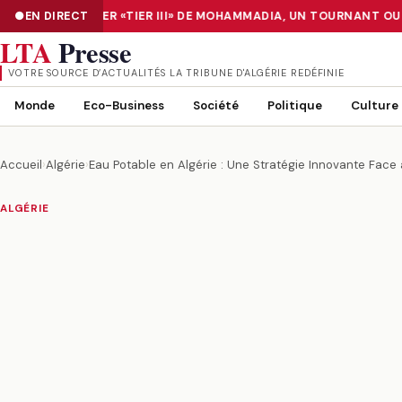
: LE DATA CENTER «TIER III» DE MOHAMMADIA, UN TOURNANT OU 
EN DIRECT
NUMÉRISATION : LE DATA CENTER «TIER III» DE MOHAMMADIA, UN
LTA
Presse
VOTRE SOURCE D’ACTUALITÉS LA TRIBUNE D'ALGÉRIE REDÉFINIE
Monde
Eco-Business
Société
Politique
Culture
Accueil
›
Algérie
›
Eau Potable en Algérie : Une Stratégie Innovante Face 
ALGÉRIE