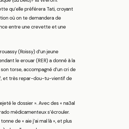
que (du beld)? ils vireront
e qu’elle préférera Tati, croyant
eption où on te demandera de
ence entre une crevette et une
 rouassy (Roissy) d’un jeune
endant le erouar (RER) a donné à la
e son torse, accompagné d’un cri de
tif, et très repar-dou-tu-vientif de
ejeté le dossier ». Avec des « na3al
eldorado médicamenteux s’écrouler.
onne de « aie j’ai mal là », et plus