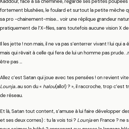
Kaddour, face à sa cheminée, regarde ses petites poupées r
fortement blushées, le foulard et surtout la petite mèche qu
sa pro -chainement-mise… voir une réplique grandeur natur
pratiquement de l’X-files, sans toutefois aucune vision X de l
Il les jette ! non mais, il ne va pas s’enterrer vivant ! lui qu
mais qui rêvait à celle qui fera de lui un homme pas prude. 
être pas …
Allez c’est Satan qui joue avec tes pensées ! on revient vite
Lounja
…au son du «
halou
(allo!) ? », il raccroche, trop c’est
de réseau.
Et là, Satan tout content, s’amuse à lui faire développer d
et ses deux cornes) : tu la vois toi ?
Lounja
en France ? ne 