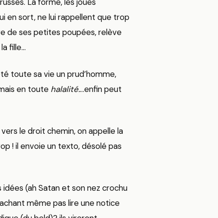
usses. La forme, les joues
i en sort, ne lui rappellent que trop
e de ses petites poupées, relève
a fille…
i a été toute sa vie un prud’homme,
..mais en toute
halalité.
…enfin peut
 vers le droit chemin, on appelle la
 trop ! il envoie un texto, désolé pas
es idées (ah Satan et son nez crochu
sachant même pas lire une notice