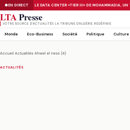
UMÉRISATION : LE DATA CENTER «TIER III» DE MOHAMMADIA, UN 
EN DIRECT
NUMÉRISATION : LE DATA CENTER «TIER III» DE MOHAMMADIA, UN
LTA
Presse
VOTRE SOURCE D’ACTUALITÉS LA TRIBUNE D'ALGÉRIE REDÉFINIE
Monde
Eco-Business
Société
Politique
Culture
Accueil
›
Actualités
›
Ahwel el ness (4)
ACTUALITÉS