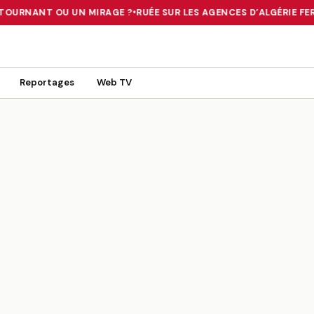
TOURNANT OU UN MIRAGE ?
•
RUÉE SUR LES AGENCES D’ALGÉRIE FERR
 TOURNANT OU UN MIRAGE ?
•
RUÉE SUR LES AGENCES D’ALGÉRIE FE
Reportages
Web TV