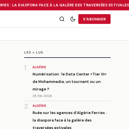
IES : LA DIASPORA FACE À LA GALÈRE DES TRAVERSÉES ESTIVALES
•
É
RRIES : LA DIASPORA FACE À LA GALÈRE DES TRAVERSÉES ESTIVALE
S'ABONNER
LES + LUS
1
ALGÉRIE
Numérisation : le Data Center «Tier III»
de Mohammadia, un tournant ou un
mirage ?
25 Fév 2026
2
ALGÉRIE
Ruée sur les agences d’Algérie Ferries :
la diaspora face à la galère des
traversées estivales