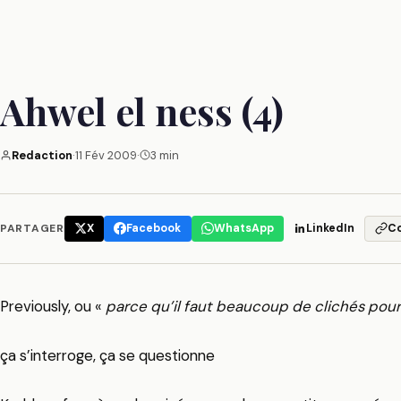
Ahwel el ness (4)
Redaction
·
11 Fév 2009
·
3 min
PARTAGER
X
Facebook
WhatsApp
LinkedIn
C
Previously, ou «
parce qu’il faut beaucoup de clichés pour
ça s’interroge, ça se questionne