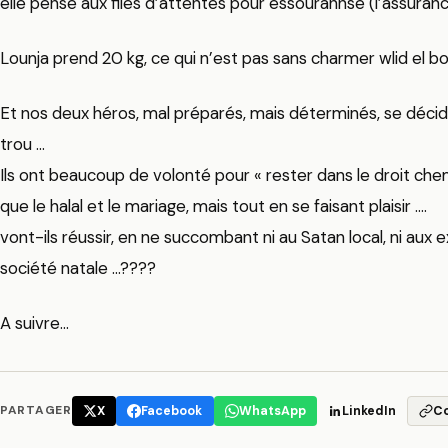
elle pense aux files d’attentes pour essourannse (l’assurance
Lounja prend 20 kg, ce qui n’est pas sans charmer wlid el bou
Et nos deux héros, mal préparés, mais déterminés, se décide
trou …
Ils ont beaucoup de volonté pour « rester dans le droit chem
que le halal et le mariage, mais tout en se faisant plaisir ….
vont-ils réussir, en ne succombant ni au Satan local, ni au
société natale …????
A suivre…
PARTAGER
X
Facebook
WhatsApp
LinkedIn
C