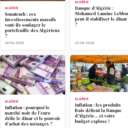
ALGÉRIE
Banque d’Algérie :
ALGÉRIE
Mohamed Lamine Lebbo
Sonatrach : ces
peut-il stabiliser le dinar
investissements massifs
?
vont-ils soulager le
portefeuille des Algériens
?
24 Fév 2026
23 Fév 2026
ALGÉRIE
ALGÉRIE
Inflation : les produits
Inflation : pourquoi le
frais défient la Banque
marché noir de l’euro
d’Algérie… et votre
défie le dinar et le pouvoir
budget explose !
d’achat des ménages ?