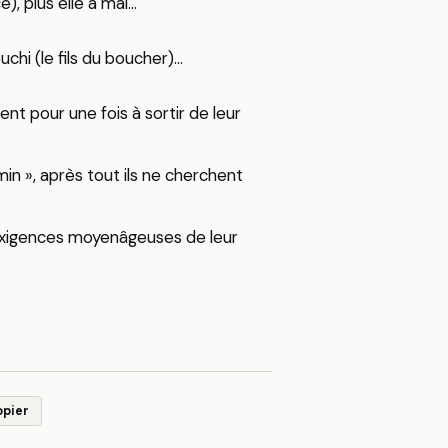
), plus elle a mal…
chi (le fils du boucher)…
nt pour une fois à sortir de leur
in », après tout ils ne cherchent
x exigences moyenâgeuses de leur
opier