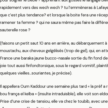
pour soigner le bébé ? apprenant aux gosses le langage blédi
rapidement vers des wech wech ? tu l’emmèneras à Lafayett
que c’est plus tendance? et lorsque la boite fera une réc
ramener ta femme ? qui ne saura même pas faire la différ
sauterelle rose ?
(faisons un petit saut 10 ans en arrière, au débarquement à
moustachu, aux cheveux gelgélisés (trop de gel), qui, en att
France une baraka jaune bucco-nasale sortie du fin fond d
joie tout aussi finfondtorsique, sous le regard vomitif, plain
quelques vieilles…souriantes, je précise).
Il appellera Oum Kaddour une semaine plus tard « la préf a r
bou frança el kelba » (insulte intraduisible), elle voit son 
Prise d’une crise de tansiou, elle va chez le toubib, avec une t