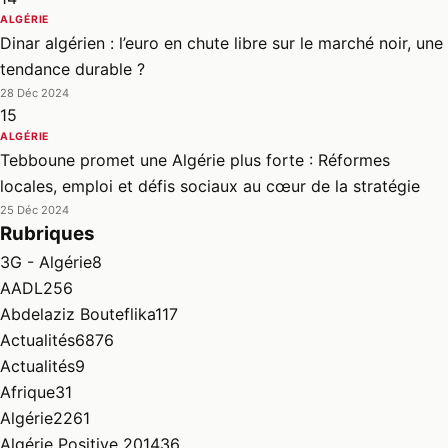
ALGÉRIE
Dinar algérien : l’euro en chute libre sur le marché noir, une
tendance durable ?
28 Déc 2024
15
ALGÉRIE
Tebboune promet une Algérie plus forte : Réformes
locales, emploi et défis sociaux au cœur de la stratégie
25 Déc 2024
Rubriques
3G - Algérie
8
AADL
256
Abdelaziz Bouteflika
117
Actualités
6876
Actualités
9
Afrique
31
Algérie
2261
Algérie Positive 2014
36