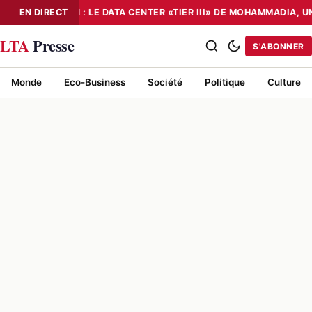
NUMÉRISATION : LE DATA CENTER «TIER III» DE MOHAMMADIA, U
EN DIRECT
NUMÉRISATION : LE DATA CENTER «TIER III» DE MOHAMMADIA, UN
LTA
Presse
S'ABONNER
Monde
Eco-Business
Société
Politique
Culture