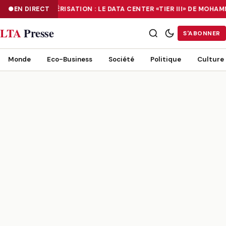
EN DIRECT
NUMÉRISATION : LE DATA CENTER «TIER III» DE MOHA
NUMÉRISATION : LE DATA CENTER «TIER III» DE MOHAMMADIA, UN
LTA
Presse
S'ABONNER
Monde
Eco-Business
Société
Politique
Culture