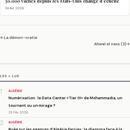
30.000 vaches depuis les États-Unis change d’échelle
24 Avr 2026
←
La démon-cratie
Ahwel el ness (3)
→
LES + LUS
1
ALGÉRIE
Numérisation : le Data Center «Tier III» de Mohammadia, un
tournant ou un mirage ?
25 Fév 2026
2
ALGÉRIE
Ruée sur les agences d’Algérie Ferries : la diaspora face à la