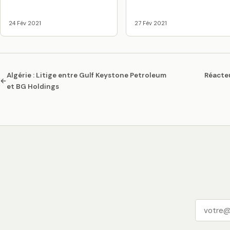
24 Fév 2021
27 Fév 2021
Algérie : Litige entre Gulf Keystone Petroleum
Réacteu
←
et BG Holdings