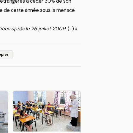
s étrangères à céder 30% de son
mbre de cette année sous la menace
éées après le 26 juillet 2009
. (…) ».
opier