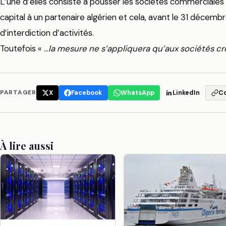
L’une d’elles consiste à pousser les sociétés commerciale
capital à un partenaire algérien et cela, avant le 31 déce
d’interdiction d’activités.
Toutefois « …
la mesure ne s’appliquera qu’aux sociétés cr
PARTAGER
X
Facebook
WhatsApp
LinkedIn
C
À lire aussi