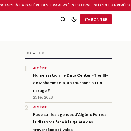
A FACE À LA GALÈRE DES TRAVERSÉES ESTIVALES
•
ÉCOLES PRIVÉES E
RRIES : LA DIASPORA FACE À LA GALÈRE DES TRAVERSÉES ESTIVALE
S'ABONNER
LES + LUS
1
ALGÉRIE
Numérisation : le Data Center «Tier III»
de Mohammadia, un tournant ou un
mirage ?
25 Fév 2026
2
ALGÉRIE
Ruée sur les agences d’Algérie Ferries :
la diaspora face à la galère des
traversées estivales