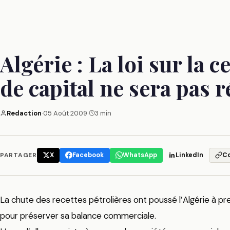
Algérie : La loi sur la 
de capital ne sera pas r
Redaction
·
05 Août 2009
·
3 min
PARTAGER
X
Facebook
WhatsApp
LinkedIn
C
La chute des recettes pétrolières ont poussé l’Algérie à p
pour préserver sa balance commerciale.