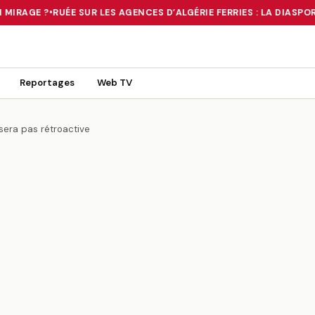
MIRAGE ?
•
RUÉE SUR LES AGENCES D’ALGÉRIE FERRIES : LA DIASPOR
 TOURNANT OU UN MIRAGE ?
•
RUÉE SUR LES AGENCES D’ALGÉRIE FE
Reportages
Web TV
 sera pas rétroactive