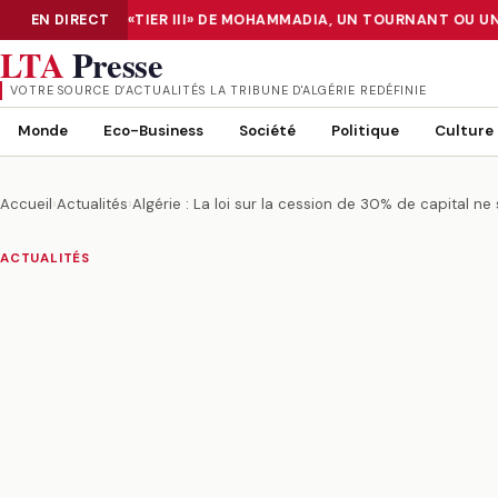
E DATA CENTER «TIER III» DE MOHAMMADIA, UN TOURNANT OU UN 
EN DIRECT
NUMÉRISATION : LE DATA CENTER «TIER III» DE MOHAMMADIA, UN
LTA
Presse
VOTRE SOURCE D’ACTUALITÉS LA TRIBUNE D'ALGÉRIE REDÉFINIE
Monde
Eco-Business
Société
Politique
Culture
Accueil
›
Actualités
›
Algérie : La loi sur la cession de 30% de capital ne
ACTUALITÉS