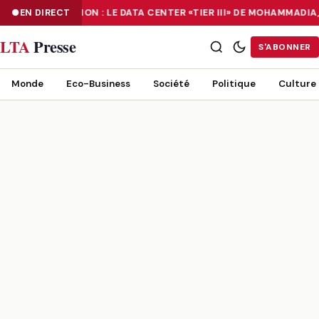
EN DIRECT
NUMÉRISATION : LE DATA CENTER «TIER III» DE MOHAMMADIA
NUMÉRISATION : LE DATA CENTER «TIER III» DE MOHAMMADIA, UN
LTA
Presse
S'ABONNER
Monde
Eco-Business
Société
Politique
Culture