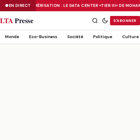
EN DIRECT
NUMÉRISATION : LE DATA CENTER «TIER III» DE MOH
NUMÉRISATION : LE DATA CENTER «TIER III» DE MOHAMMADIA, UN
LTA
Presse
S'ABONNER
Monde
Eco-Business
Société
Politique
Culture