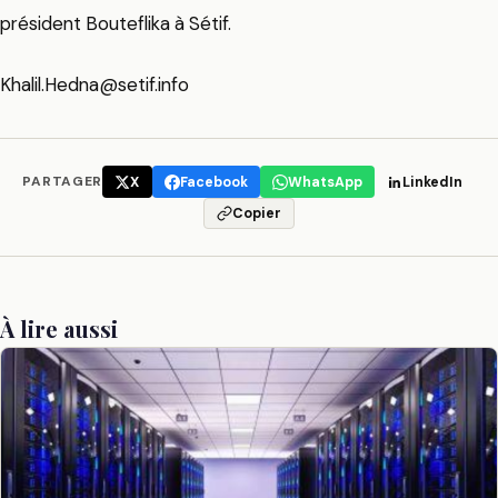
président Bouteflika à Sétif.
Khalil.Hedna@setif.info
PARTAGER
X
Facebook
WhatsApp
LinkedIn
Copier
À lire aussi