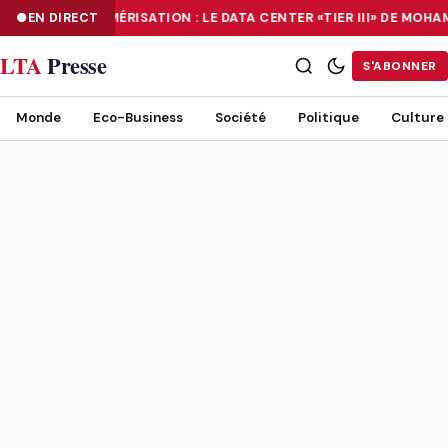
EN DIRECT
NUMÉRISATION : LE DATA CENTER «TIER III» DE MOH
NUMÉRISATION : LE DATA CENTER «TIER III» DE MOHAMMADIA, UN
LTA
Presse
S'ABONNER
Monde
Eco-Business
Société
Politique
Culture