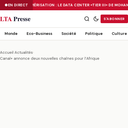
EN DIRECT
NUMÉRISATION : LE DATA CENTER «TIER III» DE MOH
NUMÉRISATION : LE DATA CENTER «TIER III» DE MOHAMMADIA, UN
LTA
Presse
S'ABONNER
Monde
Eco-Business
Société
Politique
Culture
Accueil
›
Actualités
›
Canal+ annonce deux nouvelles chaînes pour l’Afrique