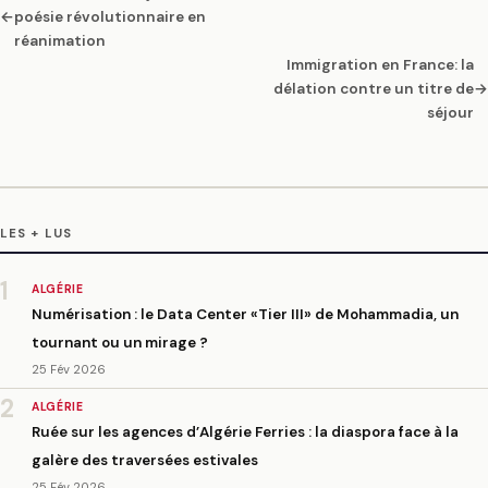
←
poésie révolutionnaire en
réanimation
Immigration en France: la
délation contre un titre de
→
séjour
LES + LUS
1
ALGÉRIE
Numérisation : le Data Center «Tier III» de Mohammadia, un
tournant ou un mirage ?
25 Fév 2026
2
ALGÉRIE
Ruée sur les agences d’Algérie Ferries : la diaspora face à la
galère des traversées estivales
25 Fév 2026