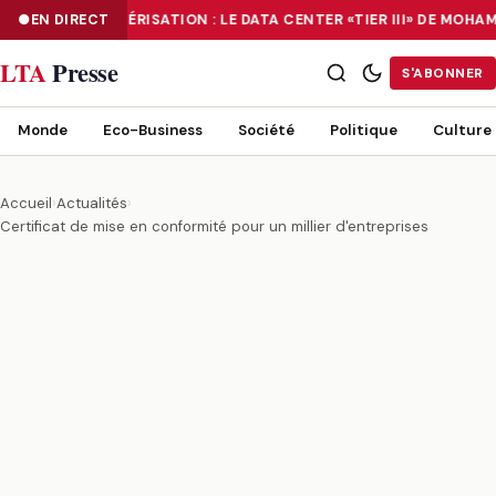
EN DIRECT
NUMÉRISATION : LE DATA CENTER «TIER III» DE MOHA
NUMÉRISATION : LE DATA CENTER «TIER III» DE MOHAMMADIA, UN
LTA
Presse
S'ABONNER
Monde
Eco-Business
Société
Politique
Culture
Accueil
›
Actualités
›
Certificat de mise en conformité pour un millier d'entreprises