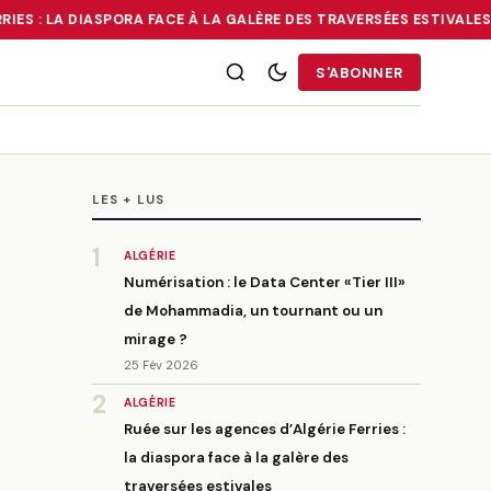
IES : LA DIASPORA FACE À LA GALÈRE DES TRAVERSÉES ESTIVALES
•
É
RRIES : LA DIASPORA FACE À LA GALÈRE DES TRAVERSÉES ESTIVALE
S'ABONNER
LES + LUS
1
ALGÉRIE
Numérisation : le Data Center «Tier III»
de Mohammadia, un tournant ou un
mirage ?
25 Fév 2026
2
ALGÉRIE
Ruée sur les agences d’Algérie Ferries :
la diaspora face à la galère des
traversées estivales