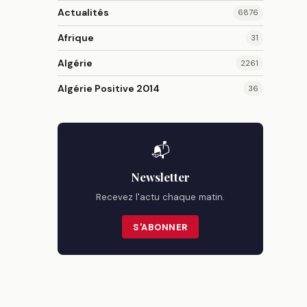
Actualités
6876
Afrique
31
Algérie
2261
Algérie Positive 2014
36
📬
Newsletter
Recevez l'actu chaque matin.
S'ABONNER