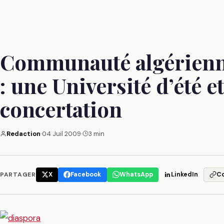
Communauté algérienne
: une Université d’été e
concertation
Redaction
·
04 Juil 2009
·
3 min
PARTAGER
X
Facebook
WhatsApp
LinkedIn
C