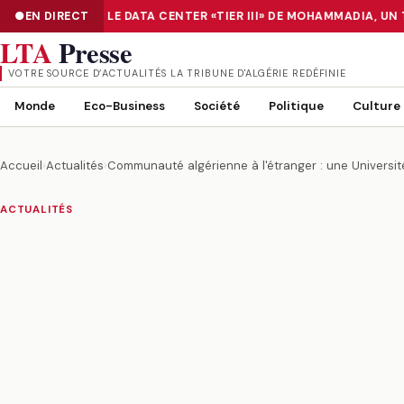
UMÉRISATION : LE DATA CENTER «TIER III» DE MOHAMMADIA, UN 
EN DIRECT
NUMÉRISATION : LE DATA CENTER «TIER III» DE MOHAMMADIA, UN
LTA
Presse
VOTRE SOURCE D’ACTUALITÉS LA TRIBUNE D'ALGÉRIE REDÉFINIE
Monde
Eco-Business
Société
Politique
Culture
Accueil
›
Actualités
›
Communauté algérienne à l'étranger : une Universi
ACTUALITÉS