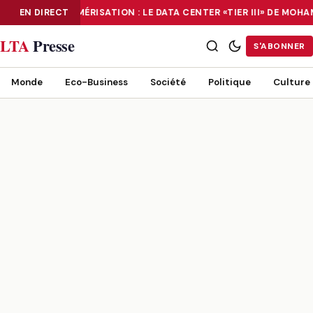
EN DIRECT
NUMÉRISATION : LE DATA CENTER «TIER III» DE MOH
NUMÉRISATION : LE DATA CENTER «TIER III» DE MOHAMMADIA, UN
LTA
Presse
S'ABONNER
Monde
Eco-Business
Société
Politique
Culture