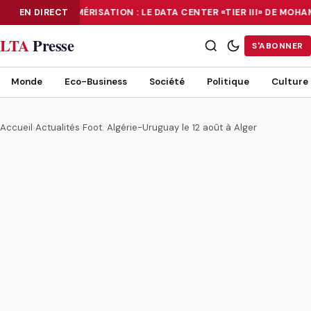
EN DIRECT
NUMÉRISATION : LE DATA CENTER «TIER III» DE MOH
NUMÉRISATION : LE DATA CENTER «TIER III» DE MOHAMMADIA, UN
LTA
Presse
S'ABONNER
Monde
Eco-Business
Société
Politique
Culture
Accueil
›
Actualités
›
Foot. Algérie-Uruguay le 12 août à Alger