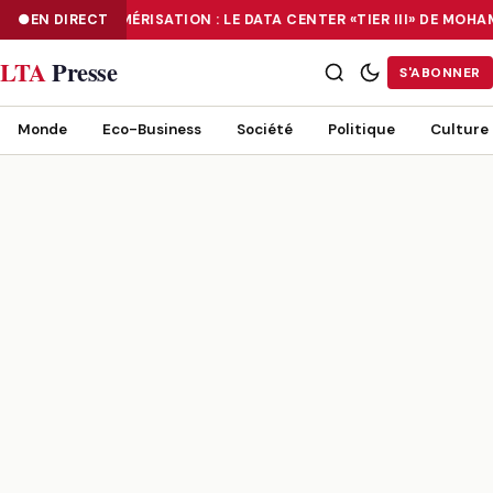
EN DIRECT
NUMÉRISATION : LE DATA CENTER «TIER III» DE MOH
NUMÉRISATION : LE DATA CENTER «TIER III» DE MOHAMMADIA, UN
LTA
Presse
S'ABONNER
Monde
Eco-Business
Société
Politique
Culture