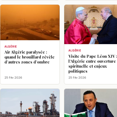
ALGÉRIE
ALGÉRIE
Air Algérie paralysée :
Visite du Pape Léon XIV 
quand le brouillard révèle
l’Algérie entre ouverture
d’autres zones d’ombre
spirituelle et enjeux
politiques
25 Fév 2026
25 Fév 2026