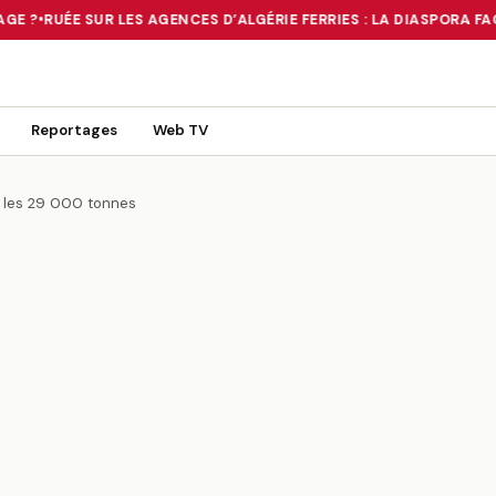
E ?
•
RUÉE SUR LES AGENCES D’ALGÉRIE FERRIES : LA DIASPORA FAC
 TOURNANT OU UN MIRAGE ?
•
RUÉE SUR LES AGENCES D’ALGÉRIE FE
Reportages
Web TV
t les 29 000 tonnes