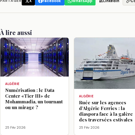
PARTAGER
X
Facebook
WhatsApp
LinkedIn
C
À lire aussi
ALGÉRIE
Numérisation : le Data
Center «Tier III» de
ALGÉRIE
Mohammadia, un tournant
Ruée sur les agences
ou un mirage ?
d’Algérie Ferries : la
diaspora face à la galère
des traversées estivales
25 Fév 2026
25 Fév 2026