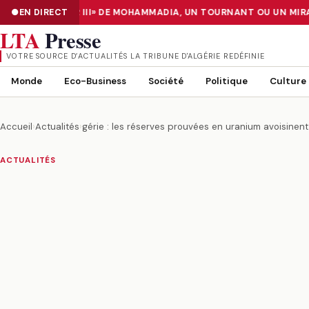
A CENTER «TIER III» DE MOHAMMADIA, UN TOURNANT OU UN MIRAG
EN DIRECT
NUMÉRISATION : LE DATA CENTER «TIER III» DE MOHAMMADIA, UN
LTA
Presse
VOTRE SOURCE D’ACTUALITÉS LA TRIBUNE D'ALGÉRIE REDÉFINIE
Monde
Eco-Business
Société
Politique
Culture
Accueil
›
Actualités
›
gérie : les réserves prouvées en uranium avoisinen
ACTUALITÉS