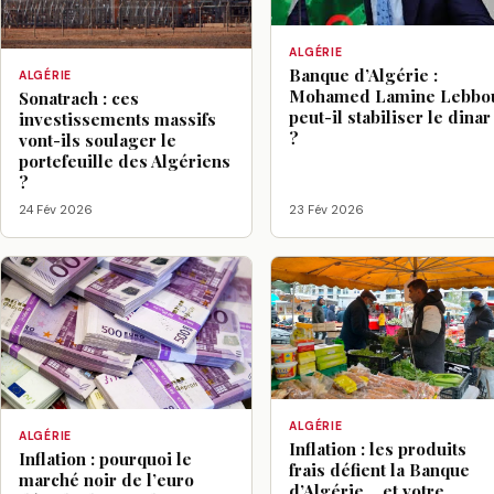
ALGÉRIE
Banque d’Algérie :
ALGÉRIE
Mohamed Lamine Lebbo
Sonatrach : ces
peut-il stabiliser le dinar
investissements massifs
?
vont-ils soulager le
portefeuille des Algériens
?
24 Fév 2026
23 Fév 2026
ALGÉRIE
ALGÉRIE
Inflation : les produits
Inflation : pourquoi le
frais défient la Banque
marché noir de l’euro
d’Algérie… et votre