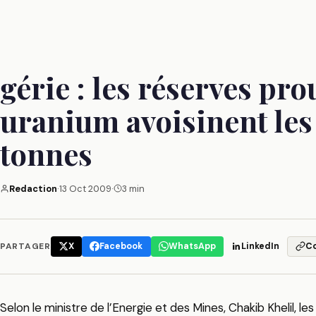
gérie : les réserves pr
uranium avoisinent les
tonnes
Redaction
·
13 Oct 2009
·
3 min
PARTAGER
X
Facebook
WhatsApp
LinkedIn
C
Selon le ministre de l’Energie et des Mines, Chakib Khelil, l