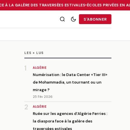
E À LA GALÈRE DES TRAVERSÉES ESTIVALES
•
ÉCOLES PRIVÉES EN ALG
RRIES : LA DIASPORA FACE À LA GALÈRE DES TRAVERSÉES ESTIVALE
S'ABONNER
LES + LUS
1
ALGÉRIE
Numérisation : le Data Center «Tier III»
de Mohammadia, un tournant ou un
mirage ?
25 Fév 2026
2
ALGÉRIE
Ruée sur les agences d’Algérie Ferries :
la diaspora face à la galère des
traversées estivales