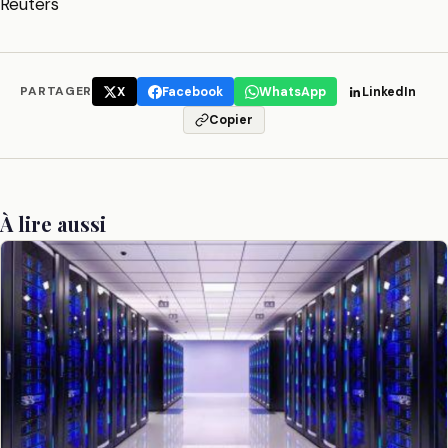
Reuters
PARTAGER
X
Facebook
WhatsApp
LinkedIn
Copier
À lire aussi