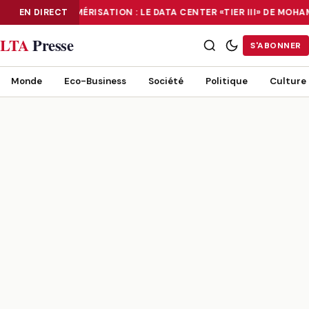
EN DIRECT
NUMÉRISATION : LE DATA CENTER «TIER III» DE MOH
NUMÉRISATION : LE DATA CENTER «TIER III» DE MOHAMMADIA, UN
LTA
Presse
S'ABONNER
Monde
Eco-Business
Société
Politique
Culture