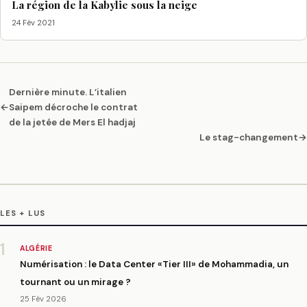
La région de la Kabylie sous la neige
24 Fév 2021
Dernière minute. L’italien
←
Saipem décroche le contrat
de la jetée de Mers El hadjaj
Le stag-changement
→
LES + LUS
1
ALGÉRIE
Numérisation : le Data Center «Tier III» de Mohammadia, un
tournant ou un mirage ?
25 Fév 2026