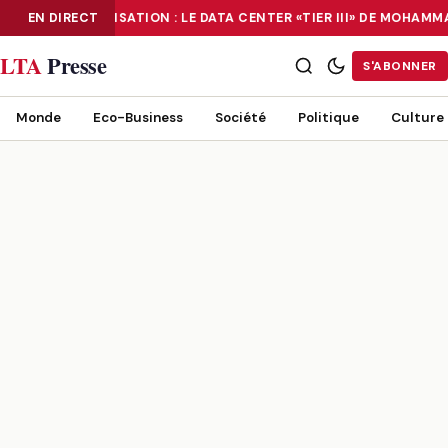
EN DIRECT
NUMÉRISATION : LE DATA CENTER «TIER III» DE MOHAMM
NUMÉRISATION : LE DATA CENTER «TIER III» DE MOHAMMADIA, UN
LTA
Presse
S'ABONNER
Monde
Eco-Business
Société
Politique
Culture