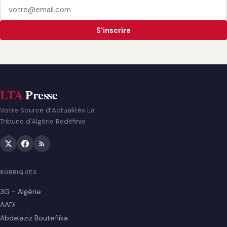
S'inscrire
LTA
Presse
Votre Source d’Actualités La
Tribune d'Algérie Redéfinie
RUBRIQUES
3G - Algérie
AADL
Abdelaziz Bouteflika