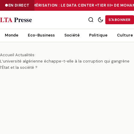
EN DIRECT
NUMÉRISATION : LE DATA CENTER «TIER III» DE MOH
NUMÉRISATION : LE DATA CENTER «TIER III» DE MOHAMMADIA, UN
LTA
Presse
S'ABONNER
Monde
Eco-Business
Société
Politique
Culture
Accueil
›
Actualités
›
L’université algérienne échappe-t-elle à la corruption qui gangrène
l’État et la société ?