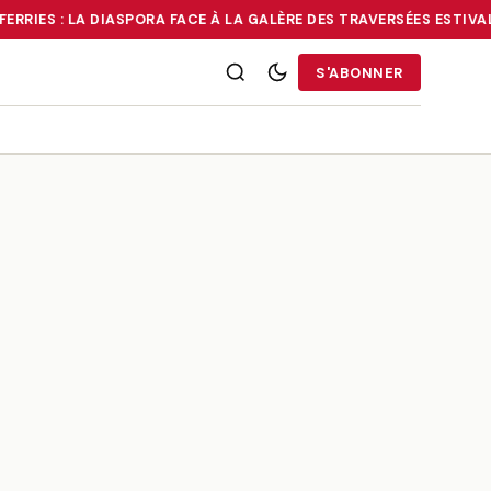
RRIES : LA DIASPORA FACE À LA GALÈRE DES TRAVERSÉES ESTIVALE
RRIES : LA DIASPORA FACE À LA GALÈRE DES TRAVERSÉES ESTIVALE
S'ABONNER