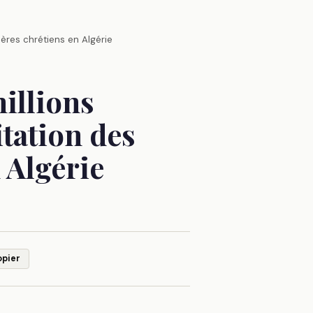
ières chrétiens en Algérie
illions
itation des
 Algérie
opier