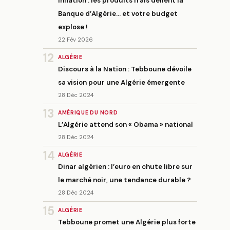
Inflation : les produits frais défient la
Banque d’Algérie… et votre budget
explose !
22 Fév 2026
12
ALGÉRIE
Discours à la Nation : Tebboune dévoile
sa vision pour une Algérie émergente
28 Déc 2024
13
AMÉRIQUE DU NORD
L’Algérie attend son « Obama » national
28 Déc 2024
14
ALGÉRIE
Dinar algérien : l’euro en chute libre sur
le marché noir, une tendance durable ?
28 Déc 2024
15
ALGÉRIE
Tebboune promet une Algérie plus forte