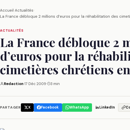
Accueil
›
Actualités
›
La France débloque 2 millions d’euros pour la réhabilitation des cimet
ACTUALITÉS
La France débloque 2 m
d’euros pour la réhabil
cimetières chrétiens en
Redaction
·
17 Déc 2009
·
3 min
PARTAGER
X
Facebook
WhatsApp
LinkedIn
C