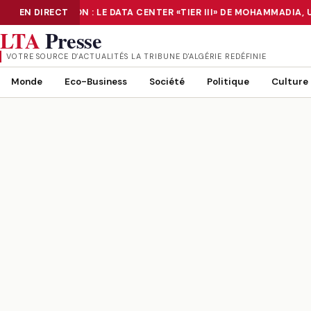
NUMÉRISATION : LE DATA CENTER «TIER III» DE MOHAMMADIA, 
EN DIRECT
NUMÉRISATION : LE DATA CENTER «TIER III» DE MOHAMMADIA, UN
LTA
Presse
VOTRE SOURCE D’ACTUALITÉS LA TRIBUNE D'ALGÉRIE REDÉFINIE
Monde
Eco-Business
Société
Politique
Culture