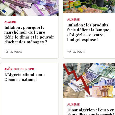
ALGÉRIE
ALGÉRIE
Inflation : les produits
Inflation : pourquoi le
frais défient la Banque
marché noir de l’euro
d’Algérie… et votre
défie le dinar et le pouvoir
budget explose !
d’achat des ménages ?
23 Fév 2026
22 Fév 2026
AMÉRIQUE DU NORD
L’Algérie attend son «
Obama » national
ALGÉRIE
Dinar algérien : l’euro en
chute libre sur le marché