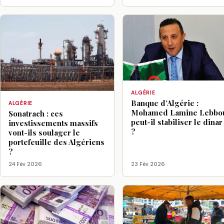
ALGÉRIE
Banque d’Algérie :
ALGÉRIE
Mohamed Lamine Lebbo
Sonatrach : ces
peut-il stabiliser le dinar
investissements massifs
?
vont-ils soulager le
portefeuille des Algériens
?
24 Fév 2026
23 Fév 2026