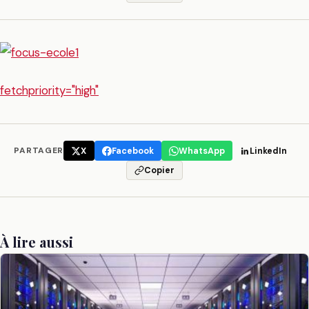
fetchpriority="high"
PARTAGER
X
Facebook
WhatsApp
LinkedIn
Copier
À lire aussi