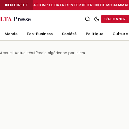
EN DIRECT
NUMÉRISATION : LE DATA CENTER «TIER III» DE MOHAMMA
NUMÉRISATION : LE DATA CENTER «TIER III» DE MOHAMMADIA, UN
LTA
Presse
S'ABONNER
Monde
Eco-Business
Société
Politique
Culture
Accueil
›
Actualités
›
L'école algérienne par Islem