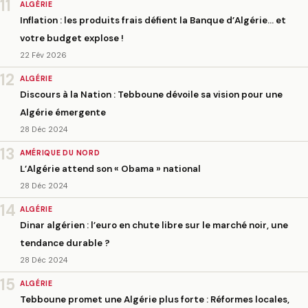
11
ALGÉRIE
Inflation : les produits frais défient la Banque d’Algérie… et
votre budget explose !
22 Fév 2026
12
ALGÉRIE
Discours à la Nation : Tebboune dévoile sa vision pour une
Algérie émergente
28 Déc 2024
13
AMÉRIQUE DU NORD
L’Algérie attend son « Obama » national
28 Déc 2024
14
ALGÉRIE
Dinar algérien : l’euro en chute libre sur le marché noir, une
tendance durable ?
28 Déc 2024
15
ALGÉRIE
Tebboune promet une Algérie plus forte : Réformes locales,