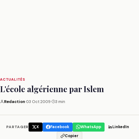
ACTUALITÉS
L'école algérienne par Islem
Redaction
·
03 Oct 2009
·
3 min
PARTAGER
X
Facebook
WhatsApp
LinkedIn
Copier