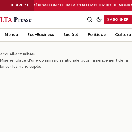
EN DIRECT
NUMÉRISATION : LE DATA CENTER «TIER III» DE MOH
NUMÉRISATION : LE DATA CENTER «TIER III» DE MOHAMMADIA, UN
LTA
Presse
S'ABONNER
Monde
Eco-Business
Société
Politique
Culture
Accueil
›
Actualités
›
Mise en place d'une commission nationale pour l'amendement de la
loi sur les handicapés