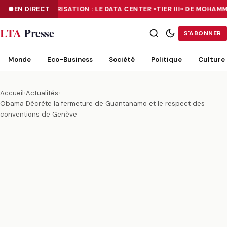
EN DIRECT
NUMÉRISATION : LE DATA CENTER «TIER III» DE MOHAM
NUMÉRISATION : LE DATA CENTER «TIER III» DE MOHAMMADIA, UN
LTA
Presse
S'ABONNER
Monde
Eco-Business
Société
Politique
Culture
Accueil
›
Actualités
›
Obama Décrète la fermeture de Guantanamo et le respect des
conventions de Genève