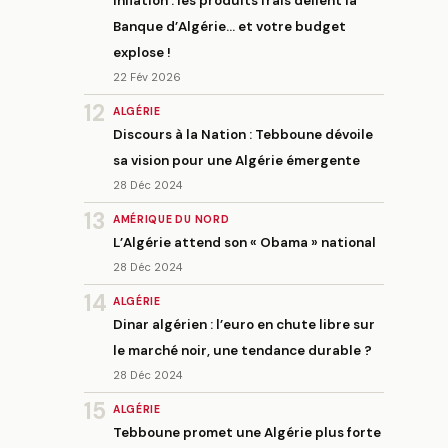
Inflation : les produits frais défient la
Banque d’Algérie… et votre budget
explose !
22 Fév 2026
12
ALGÉRIE
Discours à la Nation : Tebboune dévoile
sa vision pour une Algérie émergente
28 Déc 2024
13
AMÉRIQUE DU NORD
L’Algérie attend son « Obama » national
28 Déc 2024
14
ALGÉRIE
Dinar algérien : l’euro en chute libre sur
le marché noir, une tendance durable ?
28 Déc 2024
15
ALGÉRIE
Tebboune promet une Algérie plus forte