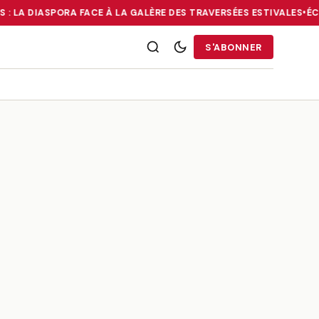
 : LA DIASPORA FACE À LA GALÈRE DES TRAVERSÉES ESTIVALES
•
ÉCO
RRIES : LA DIASPORA FACE À LA GALÈRE DES TRAVERSÉES ESTIVALE
S'ABONNER