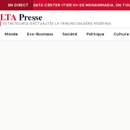
ÉRISATION : LE DATA CENTER «TIER III» DE MOHAMMADIA, UN TOU
EN DIRECT
NUMÉRISATION : LE DATA CENTER «TIER III» DE MOHAMMADIA, UN
LTA
Presse
VOTRE SOURCE D’ACTUALITÉS LA TRIBUNE D'ALGÉRIE REDÉFINIE
Monde
Eco-Business
Société
Politique
Culture