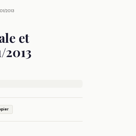
/01/2013
le et
1/2013
opier