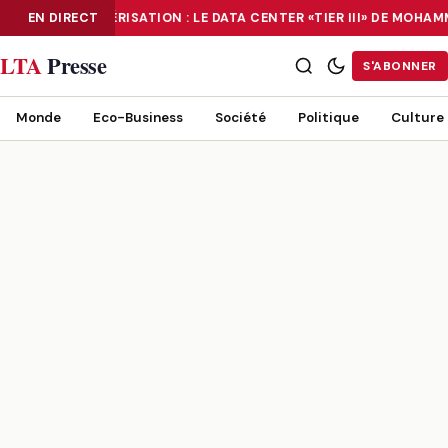
EN DIRECT
NUMÉRISATION : LE DATA CENTER «TIER III» DE MOHA
NUMÉRISATION : LE DATA CENTER «TIER III» DE MOHAMMADIA, UN
LTA
Presse
S'ABONNER
Monde
Eco-Business
Société
Politique
Culture