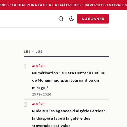
ES : LA DIASPORA FACE À LA GALÈRE DES TRAVERSÉES ESTIVALES
•
É
RRIES : LA DIASPORA FACE À LA GALÈRE DES TRAVERSÉES ESTIVALE
S'ABONNER
LES + LUS
1
ALGÉRIE
Numérisation : le Data Center «Tier III»
de Mohammadia, un tournant ou un
mirage ?
25 Fév 2026
2
ALGÉRIE
Ruée sur les agences d’Algérie Ferries :
la diaspora face à la galère des
traversées estivales