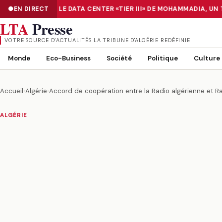
UMÉRISATION : LE DATA CENTER «TIER III» DE MOHAMMADIA, UN 
EN DIRECT
NUMÉRISATION : LE DATA CENTER «TIER III» DE MOHAMMADIA, UN
LTA
Presse
VOTRE SOURCE D’ACTUALITÉS LA TRIBUNE D'ALGÉRIE REDÉFINIE
Monde
Eco-Business
Société
Politique
Culture
Accueil
›
Algérie
›
Accord de coopération entre la Radio algérienne et 
ALGÉRIE