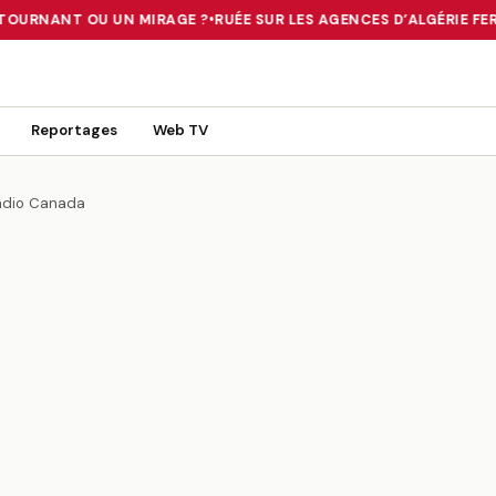
TOURNANT OU UN MIRAGE ?
•
RUÉE SUR LES AGENCES D’ALGÉRIE FERRI
 TOURNANT OU UN MIRAGE ?
•
RUÉE SUR LES AGENCES D’ALGÉRIE FE
Reportages
Web TV
Radio Canada