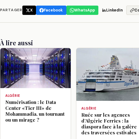
PARTAGER
X
Facebook
WhatsApp
LinkedIn
C
À lire aussi
ALGÉRIE
Numérisation : le Data
Center «Tier III» de
ALGÉRIE
Mohammadia, un tournant
Ruée sur les agences
ou un mirage ?
d’Algérie Ferries : la
diaspora face à la galère
des traversées estivales