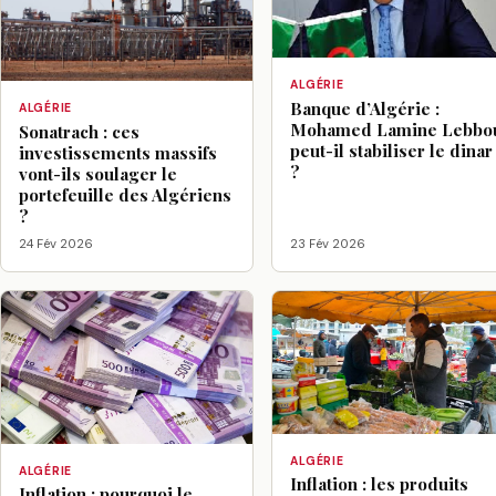
ALGÉRIE
Banque d’Algérie :
ALGÉRIE
Mohamed Lamine Lebbo
Sonatrach : ces
peut-il stabiliser le dinar
investissements massifs
?
vont-ils soulager le
portefeuille des Algériens
?
24 Fév 2026
23 Fév 2026
ALGÉRIE
ALGÉRIE
Inflation : les produits
Inflation : pourquoi le