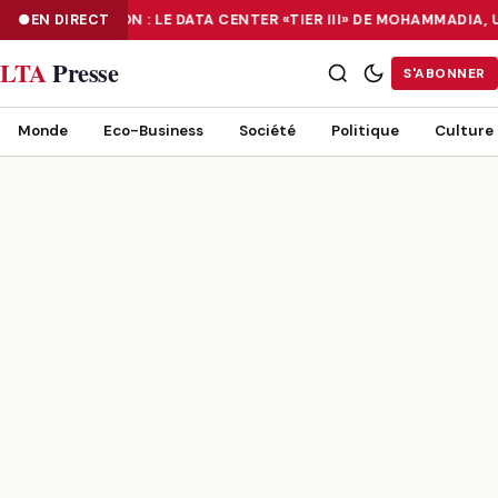
NUMÉRISATION : LE DATA CENTER «TIER III» DE MOHAMMADIA,
EN DIRECT
NUMÉRISATION : LE DATA CENTER «TIER III» DE MOHAMMADIA, UN
LTA
Presse
S'ABONNER
Monde
Eco-Business
Société
Politique
Culture