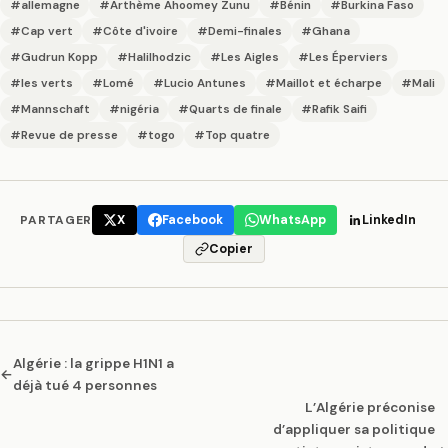
#allemagne
#Arthème Ahoomey Zunu
#Bénin
#Burkina Faso
#Cap vert
#Côte d'ivoire
#Demi-finales
#Ghana
#Gudrun Kopp
#Halilhodzic
#Les Aigles
#Les Éperviers
#les verts
#Lomé
#Lucio Antunes
#Maillot et écharpe
#Mali
#Mannschaft
#nigéria
#Quarts de finale
#Rafik Saifi
#Revue de presse
#togo
#Top quatre
PARTAGER
X
Facebook
WhatsApp
LinkedIn
Copier
Algérie : la grippe H1N1 a
←
déjà tué 4 personnes
L’Algérie préconise
d’appliquer sa politique