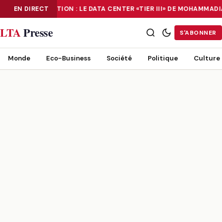
EN DIRECT
NUMÉRISATION : LE DATA CENTER «TIER III» DE MOHAMMAD
NUMÉRISATION : LE DATA CENTER «TIER III» DE MOHAMMADIA, UN
LTA
Presse
S'ABONNER
Monde
Eco-Business
Société
Politique
Culture