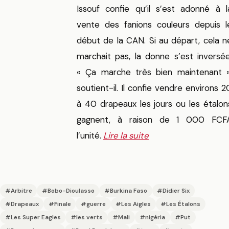
Issouf confie qu’il s’est adonné à l
vente des fanions couleurs depuis l
début de la CAN. Si au départ, cela n
marchait pas, la donne s’est inversée
« Ça marche très bien maintenant »
soutient-il. Il confie vendre environs 2
à 40 drapeaux les jours ou les étalon
gagnent, à raison de 1 000 FCF
l’unité.
Lire la suite
#Arbitre
#Bobo-Dioulasso
#Burkina Faso
#Didier Six
#Drapeaux
#Finale
#guerre
#Les Aigles
#Les Étalons
#Les Super Eagles
#les verts
#Mali
#nigéria
#Put