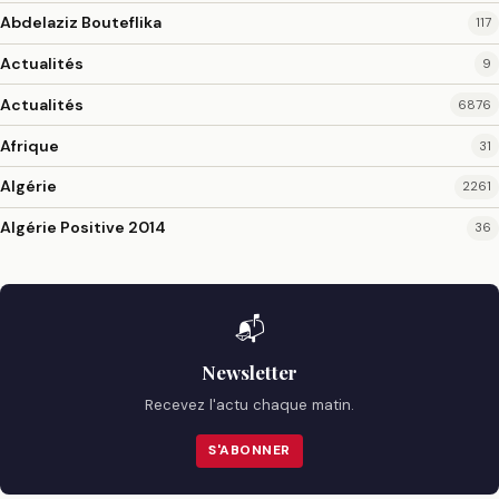
Abdelaziz Bouteflika
117
Actualités
9
Actualités
6876
Afrique
31
Algérie
2261
Algérie Positive 2014
36
📬
Newsletter
Recevez l'actu chaque matin.
S'ABONNER