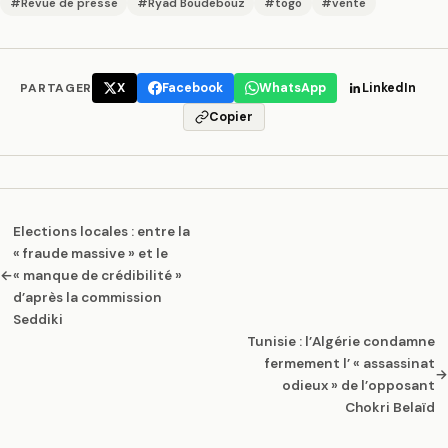
#Revue de presse
#Ryad Boudebouz
#togo
#vente
PARTAGER
X
Facebook
WhatsApp
LinkedIn
Copier
Elections locales : entre la
« fraude massive » et le
←
« manque de crédibilité »
d’après la commission
Seddiki
Tunisie : l’Algérie condamne
fermement l’ « assassinat
→
odieux » de l’opposant
Chokri Belaïd