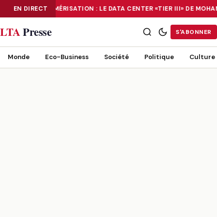
EN DIRECT
NUMÉRISATION : LE DATA CENTER «TIER III» DE MO
NUMÉRISATION : LE DATA CENTER «TIER III» DE MOHAMMADIA, UN
LTA
Presse
S'ABONNER
Monde
Eco-Business
Société
Politique
Culture