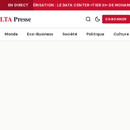
EN DIRECT
NUMÉRISATION : LE DATA CENTER «TIER III» DE MOH
NUMÉRISATION : LE DATA CENTER «TIER III» DE MOHAMMADIA, UN
LTA
Presse
S'ABONNER
Monde
Eco-Business
Société
Politique
Culture