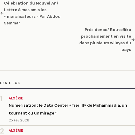
Célébration du Nouvel An/
Lettre à mes amis les
←
« moralisateurs » Par Abdou
Semmar
Présidence/ Bouteflika
prochainement en visite
→
dans plusieurs wilayas du
pays
LES + LUS
1
ALGÉRIE
Numérisation : le Data Center «Tier III» de Mohammadia, un
tournant ou un mirage ?
25 Fév 2026
2
ALGÉRIE