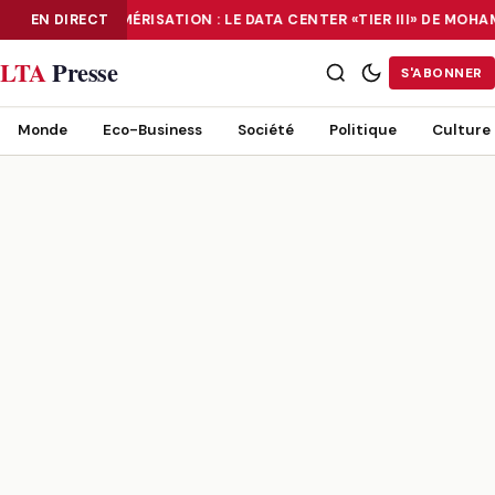
EN DIRECT
NUMÉRISATION : LE DATA CENTER «TIER III» DE MOH
NUMÉRISATION : LE DATA CENTER «TIER III» DE MOHAMMADIA, UN
LTA
Presse
S'ABONNER
Monde
Eco-Business
Société
Politique
Culture