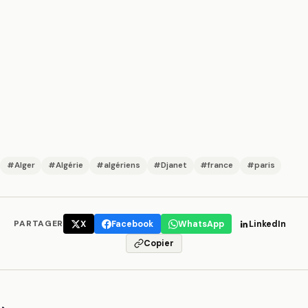
#Alger
#Algérie
#algériens
#Djanet
#france
#paris
PARTAGER
X
Facebook
WhatsApp
LinkedIn
Copier