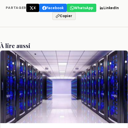
PARTAGER
X
Facebook
WhatsApp
LinkedIn
Copier
À lire aussi