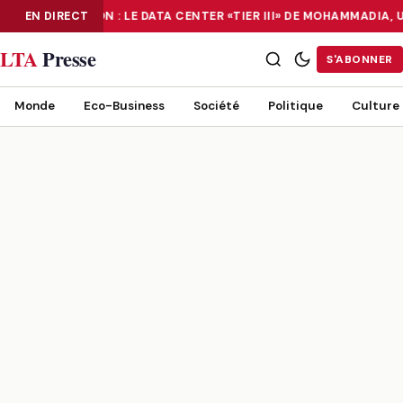
NUMÉRISATION : LE DATA CENTER «TIER III» DE MOHAMMADIA,
EN DIRECT
NUMÉRISATION : LE DATA CENTER «TIER III» DE MOHAMMADIA, UN
LTA
Presse
S'ABONNER
Monde
Eco-Business
Société
Politique
Culture