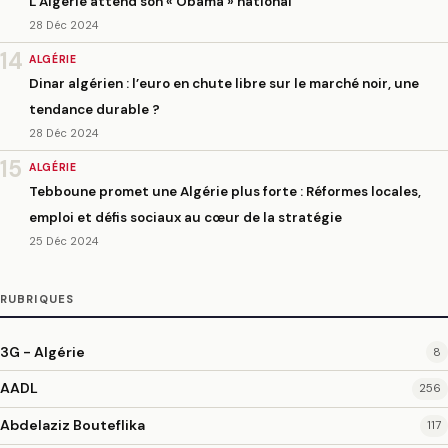
L’Algérie attend son « Obama » national
28 Déc 2024
14
ALGÉRIE
Dinar algérien : l’euro en chute libre sur le marché noir, une
tendance durable ?
28 Déc 2024
15
ALGÉRIE
Tebboune promet une Algérie plus forte : Réformes locales,
emploi et défis sociaux au cœur de la stratégie
25 Déc 2024
RUBRIQUES
3G - Algérie
8
AADL
256
Abdelaziz Bouteflika
117