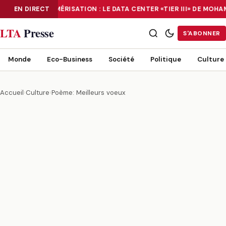
EN DIRECT
NUMÉRISATION : LE DATA CENTER «TIER III» DE MOH
NUMÉRISATION : LE DATA CENTER «TIER III» DE MOHAMMADIA, UN
LTA
Presse
S'ABONNER
Monde
Eco-Business
Société
Politique
Culture
Accueil
›
Culture
›
Poème: Meilleurs voeux