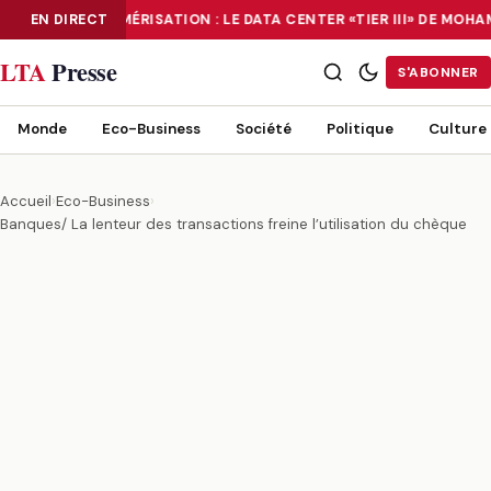
EN DIRECT
NUMÉRISATION : LE DATA CENTER «TIER III» DE MOH
NUMÉRISATION : LE DATA CENTER «TIER III» DE MOHAMMADIA, UN
LTA
Presse
S'ABONNER
Monde
Eco-Business
Société
Politique
Culture
Accueil
›
Eco-Business
›
Banques/ La lenteur des transactions freine l’utilisation du chèque