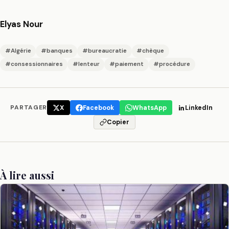
Elyas Nour
#Algérie
#banques
#bureaucratie
#chèque
#consessionnaires
#lenteur
#paiement
#procédure
PARTAGER
X
Facebook
WhatsApp
LinkedIn
Copier
À lire aussi