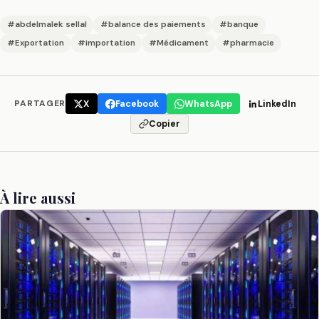
#abdelmalek sellal
#balance des paiements
#banque
#Exportation
#importation
#Médicament
#pharmacie
PARTAGER
X
Facebook
WhatsApp
LinkedIn
Copier
À lire aussi