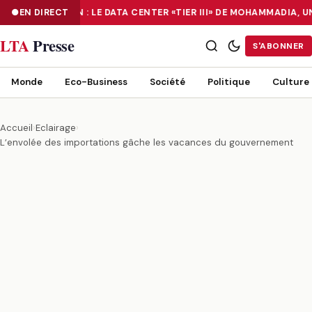
NUMÉRISATION : LE DATA CENTER «TIER III» DE MOHAMMADIA, 
EN DIRECT
NUMÉRISATION : LE DATA CENTER «TIER III» DE MOHAMMADIA, UN
LTA
Presse
S'ABONNER
Monde
Eco-Business
Société
Politique
Culture
Accueil
›
Eclairage
›
L’envolée des importations gâche les vacances du gouvernement