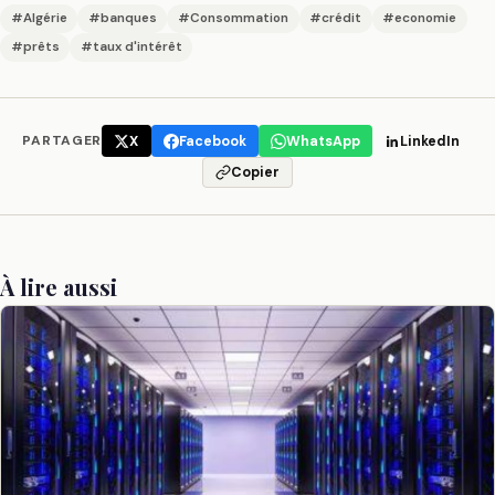
#Algérie
#banques
#Consommation
#crédit
#economie
#prêts
#taux d'intérêt
PARTAGER
X
Facebook
WhatsApp
LinkedIn
Copier
À lire aussi