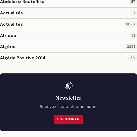
Abdelaziz Bouteflika
117
Actualités
9
Actualités
6876
Afrique
31
Algérie
2261
Algérie Positive 2014
36
📬
Newsletter
Recevez l'actu chaque matin.
S'ABONNER