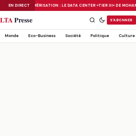
EN DIRECT
NUMÉRISATION : LE DATA CENTER «TIER III» DE MOH
NUMÉRISATION : LE DATA CENTER «TIER III» DE MOHAMMADIA, UN
LTA
Presse
S'ABONNER
Monde
Eco-Business
Société
Politique
Culture