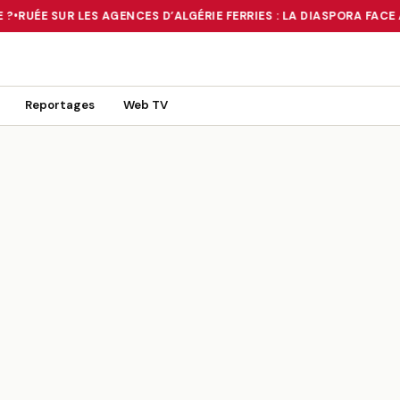
?
•
RUÉE SUR LES AGENCES D’ALGÉRIE FERRIES : LA DIASPORA FACE 
 TOURNANT OU UN MIRAGE ?
•
RUÉE SUR LES AGENCES D’ALGÉRIE FE
Reportages
Web TV