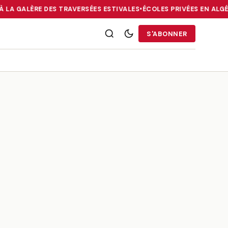
À LA GALÈRE DES TRAVERSÉES ESTIVALES
•
ÉCOLES PRIVÉES EN ALGÉR
RRIES : LA DIASPORA FACE À LA GALÈRE DES TRAVERSÉES ESTIVALE
S'ABONNER