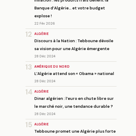
Inflation : les produits frais défient la
Banque d’Algérie… et votre budget
explose !
22 Fév 2026
12
ALGÉRIE
Discours à la Nation : Tebboune dévoile
sa vision pour une Algérie émergente
28 Déc 2024
13
AMÉRIQUE DU NORD
L’Algérie attend son « Obama » national
28 Déc 2024
14
ALGÉRIE
Dinar algérien : l’euro en chute libre sur
le marché noir, une tendance durable ?
28 Déc 2024
15
ALGÉRIE
Tebboune promet une Algérie plus forte