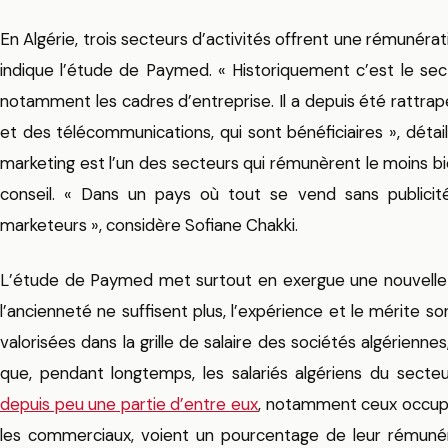
En Algérie, trois secteurs d’activités offrent une rémunéra
indique l’étude de Paymed. « Historiquement c’est le sect
notamment les cadres d’entreprise. Il a depuis été rattra
et des télécommunications, qui sont bénéficiaires », détai
marketing est l’un des secteurs qui rémunèrent le moins bi
conseil. « Dans un pays où tout se vend sans publici
marketeurs », considère Sofiane Chakki.
L’étude de Paymed met surtout en exergue une nouvelle cu
l’ancienneté ne suffisent plus, l’expérience et le mérite so
valorisées dans la grille de salaire des sociétés algérienne
que, pendant longtemps, les salariés algériens du secte
depuis peu une partie d’entre eux
, notamment ceux occupa
les commerciaux, voient un pourcentage de leur rémunér