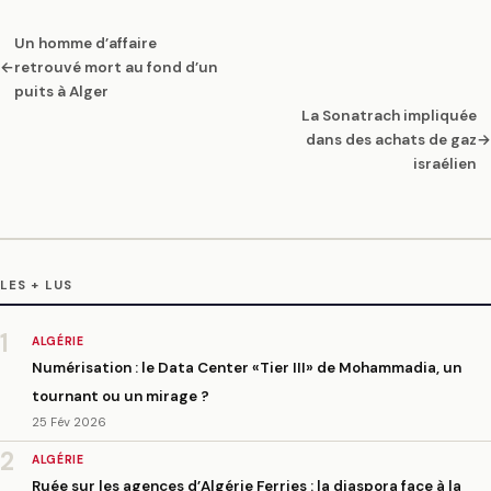
Un homme d’affaire
←
retrouvé mort au fond d’un
puits à Alger
La Sonatrach impliquée
dans des achats de gaz
→
israélien
LES + LUS
1
ALGÉRIE
Numérisation : le Data Center «Tier III» de Mohammadia, un
tournant ou un mirage ?
25 Fév 2026
2
ALGÉRIE
Ruée sur les agences d’Algérie Ferries : la diaspora face à la