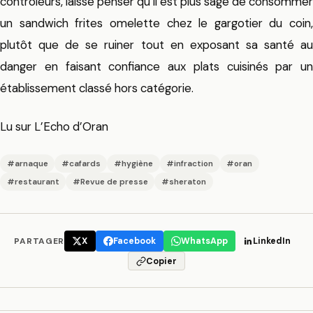
contrôleurs, laisse penser qu’il est plus sage de consommer
un sandwich frites omelette chez le gargotier du coin,
plutôt que de se ruiner tout en exposant sa santé au
danger en faisant confiance aux plats cuisinés par un
établissement classé hors catégorie.
Lu sur L’Echo d’Oran
#arnaque
#cafards
#hygiène
#infraction
#oran
#restaurant
#Revue de presse
#sheraton
PARTAGER
X
Facebook
WhatsApp
LinkedIn
Copier