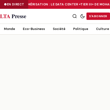
EN DIRECT
NUMÉRISATION : LE DATA CENTER «TIER III» DE MO
NUMÉRISATION : LE DATA CENTER «TIER III» DE MOHAMMADIA, UN
LTA
Presse
S'ABONNER
Monde
Eco-Business
Société
Politique
Culture