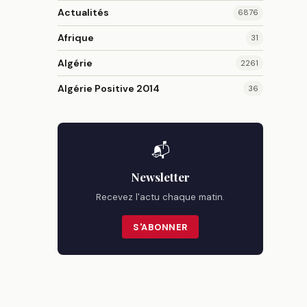
Actualités
6876
Afrique
31
Algérie
2261
Algérie Positive 2014
36
📬
Newsletter
Recevez l'actu chaque matin.
S'ABONNER