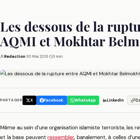
Les dessous de la ruptu
AQMI et Mokhtar Belm
Redaction
·
30 Mai 2013
·
3 min
PARTAGER
X
Facebook
WhatsApp
LinkedIn
C
Même au sein d’une organisation islamiste terroriste, les r
et la base peuvent
ressembler
, banalement, à celles d’un