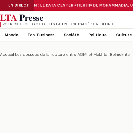
NUMÉRISATION : LE DATA CENTER «TIER III» DE MOHAMMADIA, 
EN DIRECT
NUMÉRISATION : LE DATA CENTER «TIER III» DE MOHAMMADIA, UN
LTA
Presse
VOTRE SOURCE D’ACTUALITÉS LA TRIBUNE D'ALGÉRIE REDÉFINIE
Monde
Eco-Business
Société
Politique
Culture
Accueil
›
Les dessous de la rupture entre AQMI et Mokhtar Belmokhtar