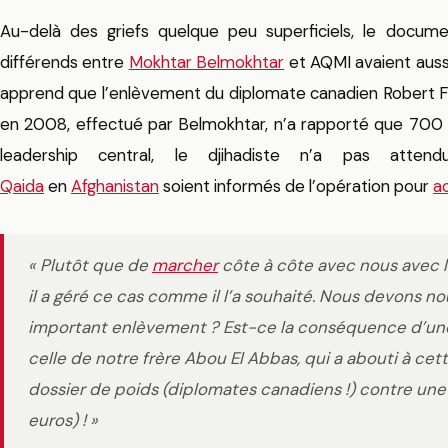
Au-delà des griefs quelque peu superficiels, le docu
différends entre
Mokhtar Belmokhtar
et AQMI avaient aus
apprend que l’enlèvement du diplomate canadien Robert Fo
en 2008, effectué par Belmokhtar, n’a rapporté que 700
leadership central, le djihadiste n’a pas atte
Qaida
en
Afghanistan
soient informés de l’opération pour
a
« Plutôt que de
marcher
côte à côte avec nous avec l
il a géré ce cas comme il l’a souhaité. Nous devons n
important enlèvement ? Est-ce la conséquence d’une
celle de notre frère Abou El Abbas, qui a abouti à cet
dossier de poids (diplomates canadiens !) contre u
euros) ! »