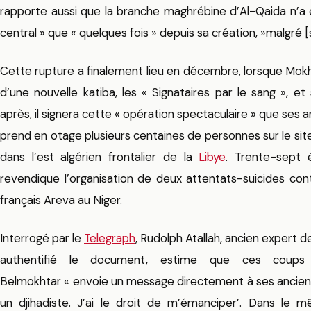
rapporte aussi que la branche maghrébine d’Al-Qaida n’a 
central » que « quelques fois » depuis sa création, »malgré [s
Cette rupture a finalement lieu en décembre, lorsque Mok
d’une nouvelle katiba, les « Signataires par le sang », 
après, il signera cette « opération spectaculaire » que ses 
prend en otage plusieurs centaines de personnes sur le si
dans l’est algérien frontalier de la
Libye
. Trente-sept 
revendique l’organisation de deux attentats-suicides cont
français Areva au Niger.
Interrogé par le
Telegraph
, Rudolph Atallah, ancien expert d
authentifié le document, estime que ces coups 
Belmokhtar « envoie un message directement à ses anciens c
un djihadiste. J’ai le droit de m’émanciper’. Dans le