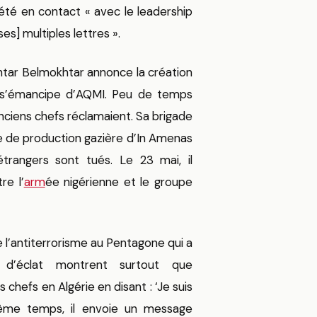
été en contact « avec le leadership
es] multiples lettres ».
htar Belmokhtar annonce la création
et s’émancipe d’AQMI. Peu de temps
anciens chefs réclamaient. Sa brigade
te de production gazière d’In Amenas
étrangers sont tués. Le 23 mai, il
re l’
arm
ée nigérienne et le groupe
e l’antiterrorisme au Pentagone qui a
d’éclat montrent surtout que
hefs en Algérie en disant : ‘Je suis
 même temps, il envoie un message