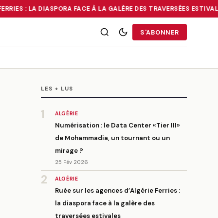
RRIES : LA DIASPORA FACE À LA GALÈRE DES TRAVERSÉES ESTIVALE
RRIES : LA DIASPORA FACE À LA GALÈRE DES TRAVERSÉES ESTIVALE
S'ABONNER
LES + LUS
1
ALGÉRIE
Numérisation : le Data Center «Tier III»
de Mohammadia, un tournant ou un
mirage ?
25 Fév 2026
2
ALGÉRIE
Ruée sur les agences d’Algérie Ferries :
la diaspora face à la galère des
traversées estivales