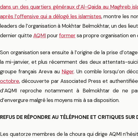
dans un des quartiers généraux d’Al-Qaida au Maghreb is
après l’offensive qui a délogé les islamistes
, montre les n
leaders de l’organisation à Mokhtar Belmokhtar, un des lieu
dernier quitte
AQMI
pour
former
sa propre organisation en
Son organisation sera ensuite à l’origine de la prise d’ota
la mi-janvier, et plus récemment des deux attentats-suici
groupe français Areva au
Niger
. Un comble lorsqu’on déc
octobre
, découverte par Associated Press et authentifiée 
d’AQMI reproche notamment à Belmokhtar de ne p
d’envergure malgré les moyens mis à sa disposition.
REFUS DE RÉPONDRE AU TÉLÉPHONE ET CRITIQUES SUR
Les quatorze membres de la choura qui dirige AQMI n’hési