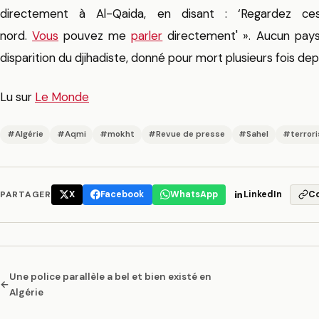
directement à Al-Qaida, en disant : ‘Regardez ce
nord.
Vous
pouvez me
parler
directement' ». Aucun pays
disparition du djihadiste, donné pour mort plusieurs fois dep
Lu sur
Le Monde
#Algérie
#Aqmi
#mokht
#Revue de presse
#Sahel
#terror
PARTAGER
X
Facebook
WhatsApp
LinkedIn
C
Une police parallèle a bel et bien existé en
←
Algérie