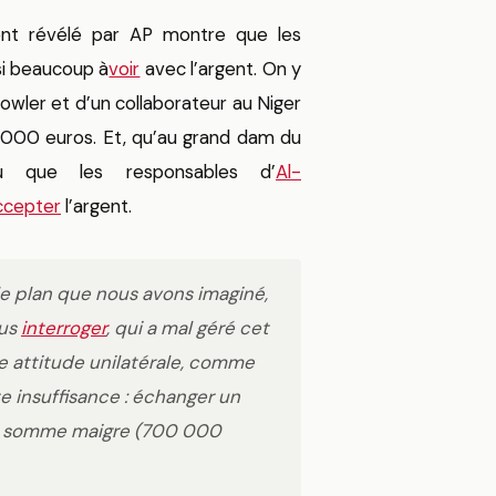
ment révélé par AP montre que les
si beaucoup à
voir
avec l’argent. On y
wler et d’un collaborateur au Niger
 000 euros. Et, qu’au grand dam du
ndu que les responsables d’
Al-
ccepter
l’argent.
e plan que nous avons imaginé,
ous
interroger
, qui a mal géré cet
 attitude unilatérale, comme
te insuffisance : échanger un
ne somme maigre (700 000