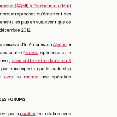
lamique (AQMI) à Tombouctou (Mali)
ombreux reproches qu’émettent des
tenants les plus en vue, avant que ce
 décembre 2012.
ges massive d’In Amenas, en
Algérie
, à
des contre l’
armée
nigérienne et le
ouvre,
dans cette lettre datée du 3
par trois experts, que le leadership
as
avoir
su
monter
une opération
 DES FORUMS
tent pas à
qualifier
leur relation avec