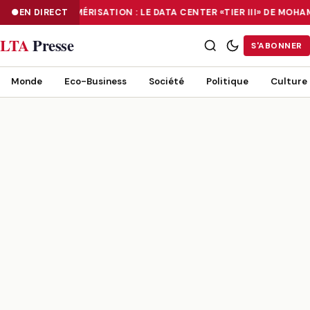
EN DIRECT
NUMÉRISATION : LE DATA CENTER «TIER III» DE MOH
NUMÉRISATION : LE DATA CENTER «TIER III» DE MOHAMMADIA, UN
LTA
Presse
S'ABONNER
Monde
Eco-Business
Société
Politique
Culture