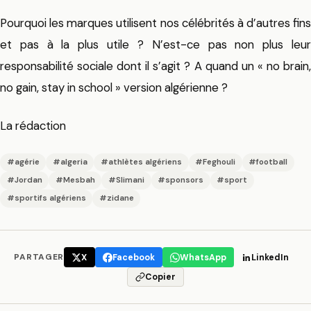
Pourquoi les marques utilisent nos célébrités à d’autres fins
et pas à la plus utile ? N’est-ce pas non plus leur
responsabilité sociale dont il s’agit ? A quand un « no brain,
no gain, stay in school » version algérienne ?
La rédaction
#agérie
#algeria
#athlètes algériens
#Feghouli
#football
#Jordan
#Mesbah
#Slimani
#sponsors
#sport
#sportifs algériens
#zidane
PARTAGER
X
Facebook
WhatsApp
LinkedIn
Copier