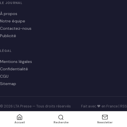
LE JOURNAL
À propos
Notre équipe
Contactez-nous
Publicité
LÉGAL
Mentions légales
Confidentialité
CGU
Sitemap
© 2026 LTA Presse — Tous droits réservés
Fait avec ♥ en France |
RSS
Accueil
Recherche
Newsletter