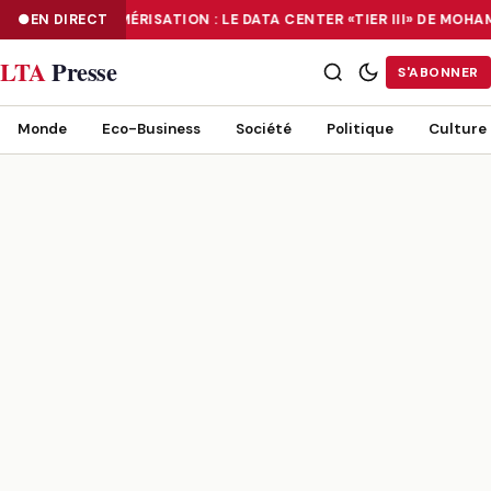
EN DIRECT
NUMÉRISATION : LE DATA CENTER «TIER III» DE MOH
NUMÉRISATION : LE DATA CENTER «TIER III» DE MOHAMMADIA, UN
LTA
Presse
S'ABONNER
Monde
Eco-Business
Société
Politique
Culture