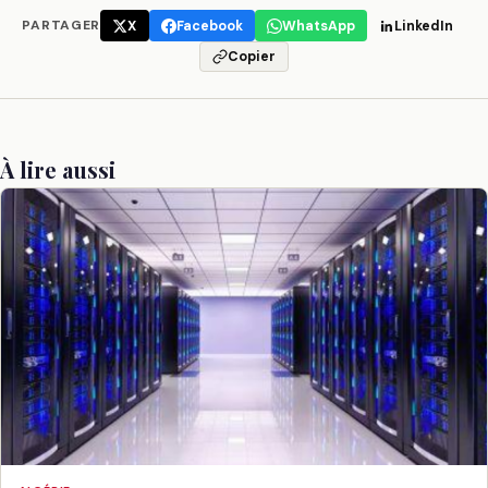
PARTAGER
X
Facebook
WhatsApp
LinkedIn
Copier
À lire aussi