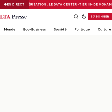
EN DIRECT
NUMÉRISATION : LE DATA CENTER «TIER III» DE MOHA
NUMÉRISATION : LE DATA CENTER «TIER III» DE MOHAMMADIA, UN
LTA
Presse
S'ABONNER
Monde
Eco-Business
Société
Politique
Culture