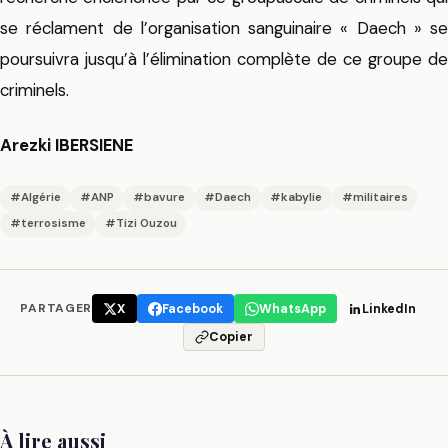
se réclament de l’organisation sanguinaire « Daech » se
poursuivra jusqu’à l’élimination complète de ce groupe de
criminels.
Arezki IBERSIENE
#Algérie
#ANP
#bavure
#Daech
#kabylie
#militaires
#terrosisme
#Tizi Ouzou
PARTAGER
X
Facebook
WhatsApp
LinkedIn
Copier
À lire aussi