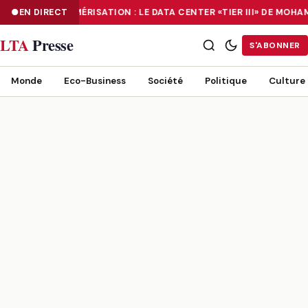
EN DIRECT
NUMÉRISATION : LE DATA CENTER «TIER III» DE MOH
NUMÉRISATION : LE DATA CENTER «TIER III» DE MOHAMMADIA, UN
LTA
Presse
S'ABONNER
Monde
Eco-Business
Société
Politique
Culture