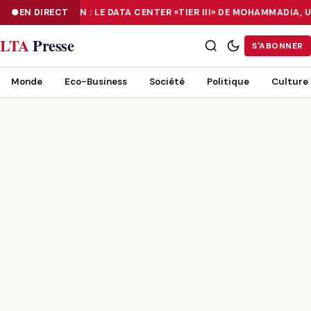
NUMÉRISATION : LE DATA CENTER «TIER III» DE MOHAMMADIA, 
EN DIRECT
NUMÉRISATION : LE DATA CENTER «TIER III» DE MOHAMMADIA, UN
LTA
Presse
S'ABONNER
Monde
Eco-Business
Société
Politique
Culture