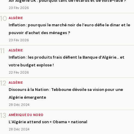
Air Algérie UK : pourquoi tant de retards et de volte-face ?
23 Fév 2026
10
ALGÉRIE
Inflation : pourquoi le marché noir de l’euro défie le dinar et le
pouvoir d’achat des ménages ?
23 Fév 2026
11
ALGÉRIE
Inflation : les produits frais défient la Banque d’Algérie… et
votre budget explose !
22 Fév 2026
12
ALGÉRIE
Discours à la Nation : Tebboune dévoile sa vision pour une
Algérie émergente
28 Déc 2024
13
AMÉRIQUE DU NORD
L’Algérie attend son « Obama » national
28 Déc 2024