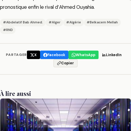
pronostique enfin le rival d’Ahmed Ouyahia.
#Abdelatif Bab Ahmed.
#Alger
#Algérie
#Belkacem Mellah
#RND
PARTAGER
X
Facebook
WhatsApp
LinkedIn
Copier
À lire aussi