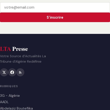
S'inscrire
LTA
Presse
Votre Source d’Actualités La
Tribune d'Algérie Redéfinie
RUBRIQUES
3G - Algérie
AADL
Abdelaziz Bouteflika