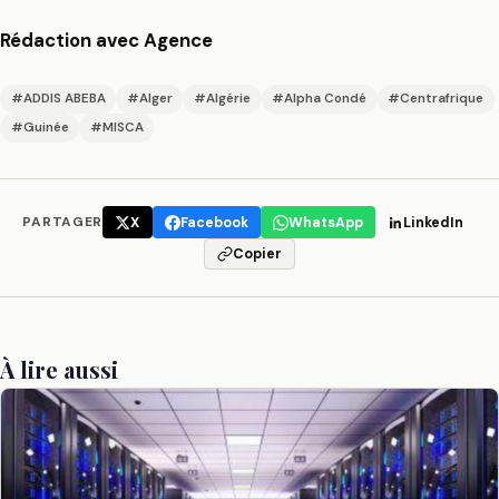
Rédaction avec Agence
#ADDIS ABEBA
#Alger
#Algérie
#Alpha Condé
#Centrafrique
#Guinée
#MISCA
PARTAGER
X
Facebook
WhatsApp
LinkedIn
Copier
À lire aussi