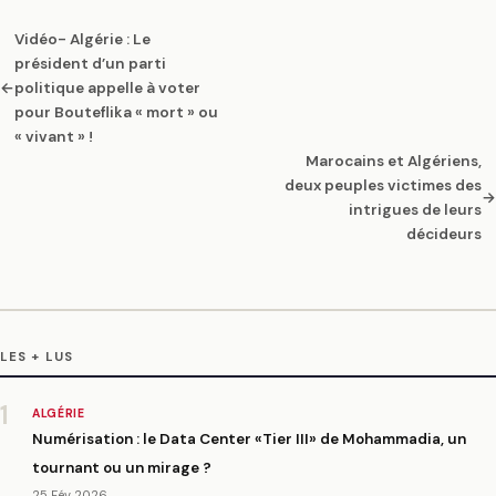
Vidéo- Algérie : Le
président d’un parti
←
politique appelle à voter
pour Bouteflika « mort » ou
« vivant » !
Marocains et Algériens,
deux peuples victimes des
→
intrigues de leurs
décideurs
LES + LUS
1
ALGÉRIE
Numérisation : le Data Center «Tier III» de Mohammadia, un
tournant ou un mirage ?
25 Fév 2026