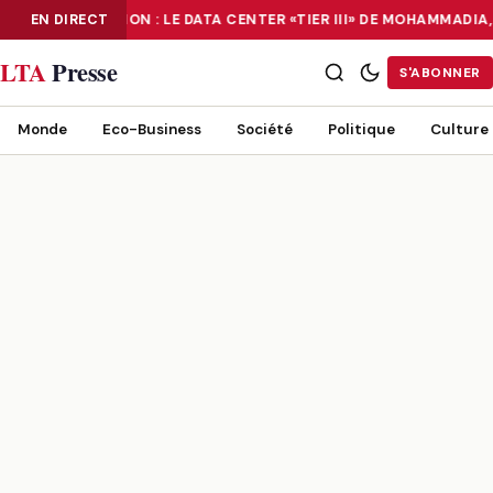
NUMÉRISATION : LE DATA CENTER «TIER III» DE MOHAMMADIA
EN DIRECT
NUMÉRISATION : LE DATA CENTER «TIER III» DE MOHAMMADIA, UN
LTA
Presse
S'ABONNER
Monde
Eco-Business
Société
Politique
Culture