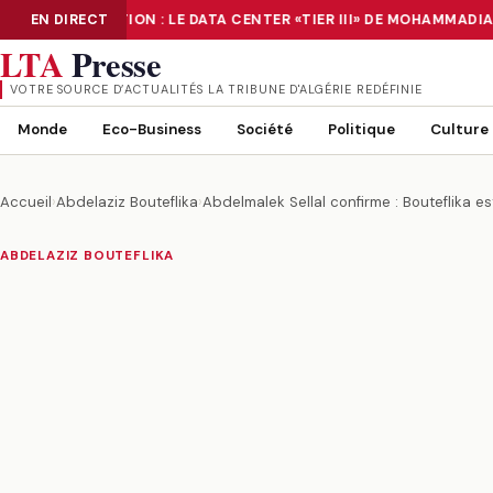
NUMÉRISATION : LE DATA CENTER «TIER III» DE MOHAMMADIA
EN DIRECT
NUMÉRISATION : LE DATA CENTER «TIER III» DE MOHAMMADIA, UN
LTA
Presse
VOTRE SOURCE D’ACTUALITÉS LA TRIBUNE D'ALGÉRIE REDÉFINIE
Monde
Eco-Business
Société
Politique
Culture
Accueil
›
Abdelaziz Bouteflika
›
Abdelmalek Sellal confirme : Bouteflika 
ABDELAZIZ BOUTEFLIKA