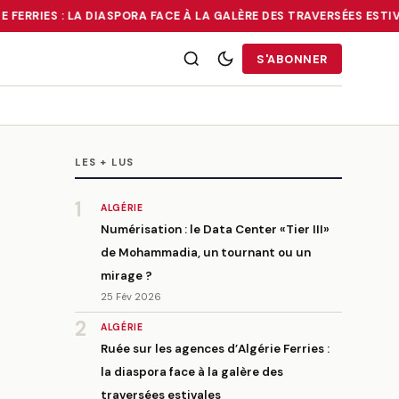
FERRIES : LA DIASPORA FACE À LA GALÈRE DES TRAVERSÉES ESTIVA
RRIES : LA DIASPORA FACE À LA GALÈRE DES TRAVERSÉES ESTIVALE
S'ABONNER
LES + LUS
1
ALGÉRIE
Numérisation : le Data Center «Tier III»
de Mohammadia, un tournant ou un
mirage ?
25 Fév 2026
2
ALGÉRIE
Ruée sur les agences d’Algérie Ferries :
la diaspora face à la galère des
traversées estivales