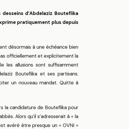
 desseins d’Abdelaziz Bouteflika
‘exprime pratiquement plus depuis
oient désormais à une échéance bien
 pas officiellement et explicitement la
e les allusions sont suffisamment
elaziz Bouteflika et ses partisans.
liciter un nouveau mandat. Quitte à
rs la candidature de Bouteflika pour
ès. Alors qu’il s’adresserait à « la
s’est avéré être presque un « OVNI »