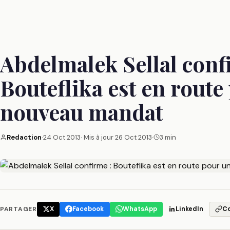
Abdelmalek Sellal conf
Bouteflika est en route
nouveau mandat
Redaction
·
24 Oct 2013
· Mis à jour
26 Oct 2013
·
3 min
PARTAGER
X
Facebook
WhatsApp
LinkedIn
C