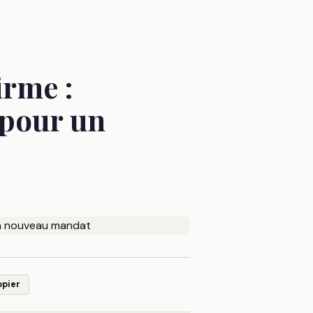
irme :
 pour un
opier