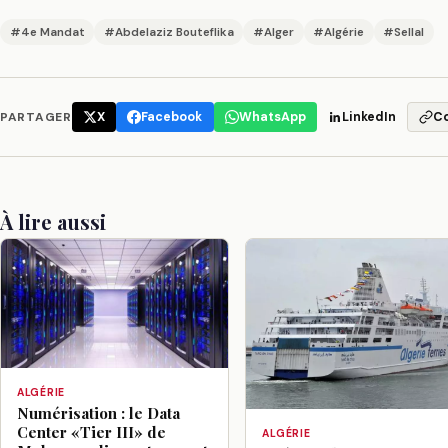
#4e Mandat
#Abdelaziz Bouteflika
#Alger
#Algérie
#Sellal
PARTAGER
X
Facebook
WhatsApp
LinkedIn
C
À lire aussi
ALGÉRIE
Numérisation : le Data
Center «Tier III» de
ALGÉRIE