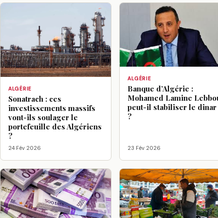
ALGÉRIE
Banque d’Algérie :
ALGÉRIE
Mohamed Lamine Lebbo
Sonatrach : ces
peut-il stabiliser le dinar
investissements massifs
?
vont-ils soulager le
portefeuille des Algériens
?
24 Fév 2026
23 Fév 2026