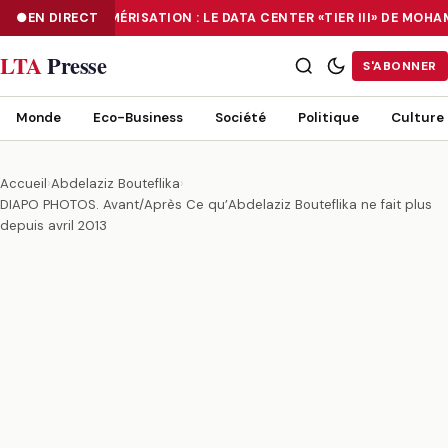
EN DIRECT
NUMÉRISATION : LE DATA CENTER «TIER III» DE MOH
NUMÉRISATION : LE DATA CENTER «TIER III» DE MOHAMMADIA, UN
LTA
Presse
S'ABONNER
Monde
Eco-Business
Société
Politique
Culture
Accueil
›
Abdelaziz Bouteflika
›
DIAPO PHOTOS. Avant/Après Ce qu’Abdelaziz Bouteflika ne fait plus
depuis avril 2013