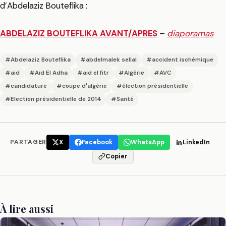
d’Abdelaziz Bouteflika :
ABDELAZIZ BOUTEFLIKA AVANT/APRES
–
diaporamas
#Abdelaziz Bouteflika
#abdelmalek sellal
#accident ischémique
#aid
#Aïd El Adha
#aid el fitr
#Algérie
#AVC
#candidature
#coupe d'algérie
#élection présidentielle
#Election présidentielle de 2014
#Santé
PARTAGER
X
Facebook
WhatsApp
LinkedIn
Copier
À lire aussi