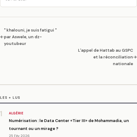
" khalouni, je suis fatigui "
←
par Aswele, un dz-
youtubeur
L'appel de Hattab au GSPC
et la réconciliation
→
nationale
LES + LUS
1
ALGÉRIE
Numérisation : le Data Center «Tier III» de Mohammadia, un
tournant ou un mirage ?
25 Fév 2026