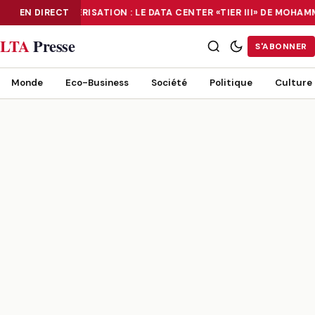
EN DIRECT
NUMÉRISATION : LE DATA CENTER «TIER III» DE MOHA
NUMÉRISATION : LE DATA CENTER «TIER III» DE MOHAMMADIA, UN
LTA
Presse
S'ABONNER
Monde
Eco-Business
Société
Politique
Culture