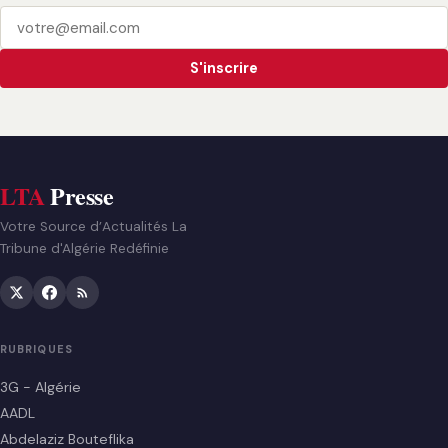
S'inscrire
LTA
Presse
Votre Source d’Actualités La
Tribune d'Algérie Redéfinie
RUBRIQUES
3G - Algérie
AADL
Abdelaziz Bouteflika